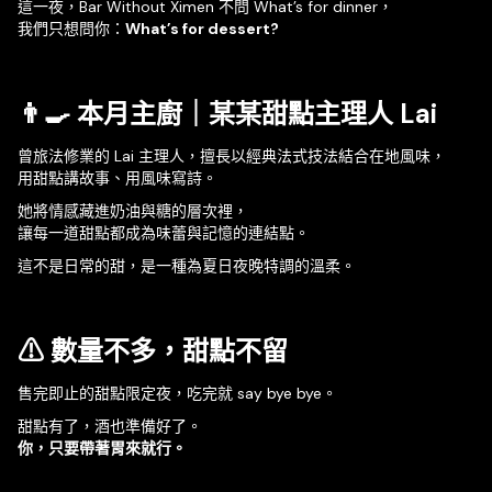
這一夜，Bar Without Ximen 不問 What’s for dinner，
我們只想問你：
What’s for dessert?
👨‍🍳 本月主廚｜
某某甜點
主理人 Lai
曾旅法修業的 Lai 主理人，擅長以經典法式技法結合在地風味，
用甜點講故事、用風味寫詩。
她將情感藏進奶油與糖的層次裡，
讓每一道甜點都成為味蕾與記憶的連結點。
這不是日常的甜，是一種為夏日夜晚特調的溫柔。
⚠ 數量不多，甜點不留
售完即止的甜點限定夜，吃完就 say bye bye。
甜點有了，酒也準備好了。
你，只要帶著胃來就行。