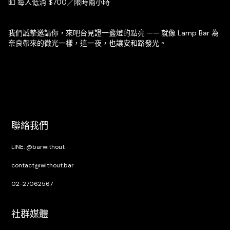
💵 每人低消 $700／限時兩小時
我們誠摯邀請你，來吧台見證一盞燈的點亮 —— 就像 Lamp Bar 為
奈良帶來的微光一樣，這一夜，也讓安和路發光。
聯絡我們
LINE: @barwithout
contact@without.bar
02-27062567
社群媒體