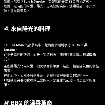
帶來一場以「
Sun & Smoke
」為靈感的美式 BBQ 餐酒之夜。
煙燻，是時間的味道；陽光，是奶奶的笑臉。這場饗宴，不只炙
熱，還充滿溫柔。
🌞 來自陽光的料理
TAU GA MMA 的品牌名中，藏著兩個關鍵字母
S
：
Sun 與
Smoke
。
這不是單純的烤肉，而是一場透過火、煙與時間交織出的
溫暖儀
式
。
主廚將陽光化為味道，把火候當作筆刷，繪出一幅幅金黃色的餐盤
風景。
在他心中，太陽不只是熱源，更是記憶裡會做菜的奶奶——
那個總是笑著把食物端上桌的人，是溫暖的起點，也是滋味的源
頭。
🍖 BBQ 的溫柔革命